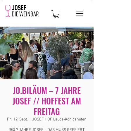
JO.BILÄUM – 7 JAHRE
JOSEF // HOFFEST AM
FREITAG
Fr., 12. Sept.
  |  
JOSEF HOF Lauda-Königshofen
🎂🍾 7 JAHRE JOSEF – DAS MUSS GEFEIERT