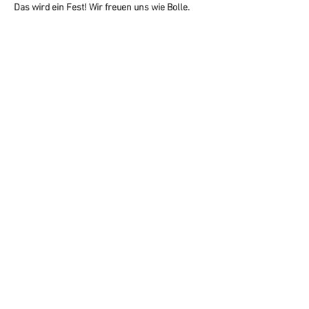
Das wird ein Fest! Wir freuen uns wie Bolle.
Diese Veranstaltung teilen
JOSEF – DIE WEINBAR
|
JOSEF-SCHMITT-STRASSE 15
|
97922 LAUDA
|
MO, DO, FR, SA 17:00–22:00 UHR
JOSEF – DIE WEINBAR IM SCHROOZ
|
MARKTPLATZ 1
|
74575 SCHROZBERG
|
MI, DO, FR, SA 18:00–23:00 UHR