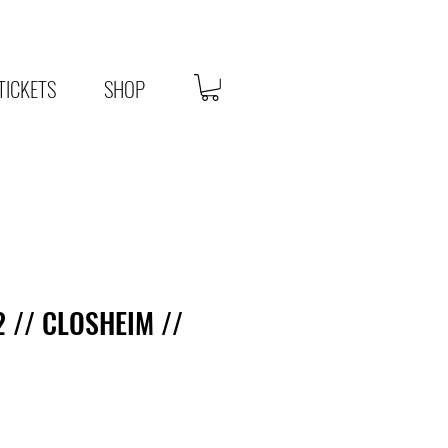
TICKETS
SHOP
 // CLOSHEIM //
s