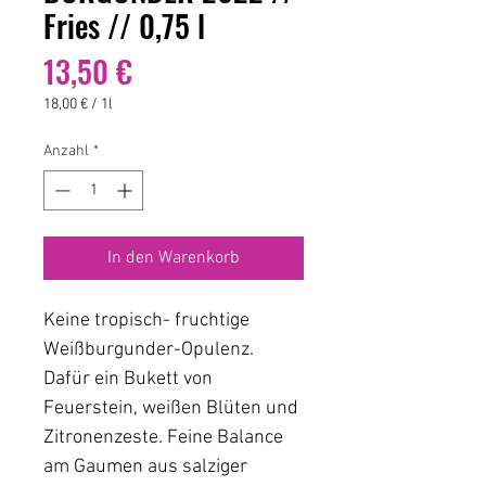
Fries // 0,75 l
Preis
13,50 €
18,00 €
/
1l
18,00 €
pro
Anzahl
*
1
Liter
In den Warenkorb
Keine tropisch- fruchtige
Weißburgunder-Opulenz.
Dafür ein Bukett von
Feuerstein, weißen Blüten und
Zitronenzeste. Feine Balance
am Gaumen aus salziger